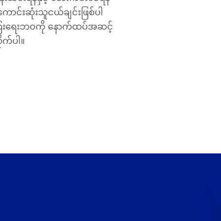
င်းဆုံးသူငယ်ချင်းဖြစ်ပါ
ကြေးရေးဘဝကို နောက်ထပ်အဆင့်
ိုက်ပါ။