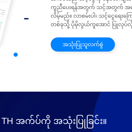
ကူညီပေးရန်အတွက် သင့်အတွက် အကော
လိမ့်မည်။ လာစမ်းပါ၊ သင့်ငွေရေး
တစ်ခုသို့ ပိုမိုလွယ်ကူအောင် ပြုလုပ်လ
အသုံးပြုသူလက်စွဲ
 TH အက်ပ်ကို အသုံးပြုခြင်း။