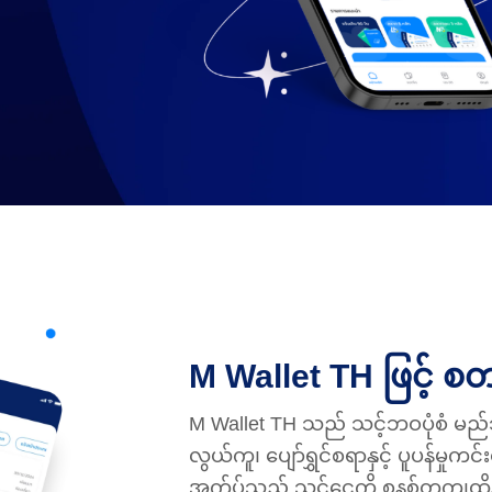
M Wallet TH ဖြင့် စ
M Wallet TH သည် သင့်ဘဝပုံစံ မည်သ
လွယ်ကူ၊ ပျော်ရွှင်စရာနှင့် ပူပန်မှုကင်
အက်ပ်သည် သင့်ငွေကို စနစ်တကျထိန်း