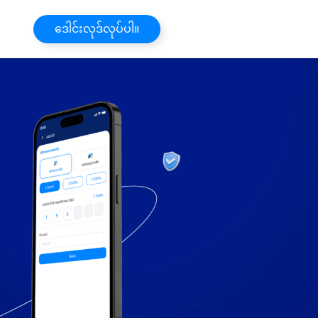
ဒေါင်းလုဒ်လုပ်ပါ။