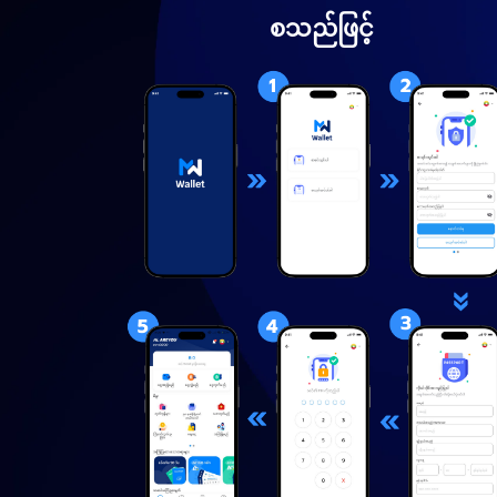
စသည်ဖြင့်