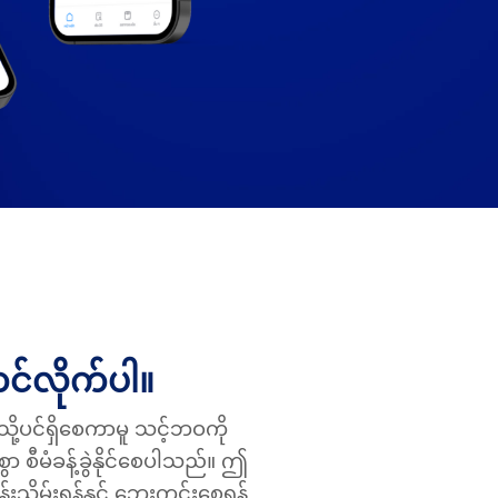
တင်လိုက်ပါ။
ို့ပင်ရှိစေကာမူ သင့်ဘဝကို
းစွာ စီမံခန့်ခွဲနိုင်စေပါသည်။ ဤ
သိမ်းရန်နှင့် ဘေးကင်းစေရန်