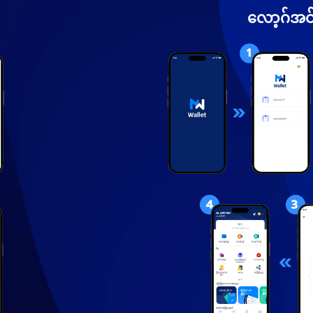
လော့ဂ်အင