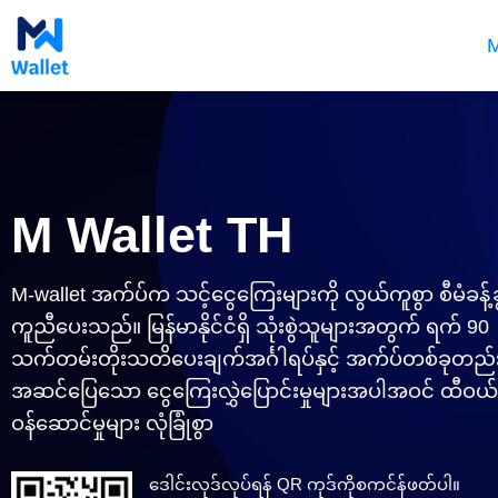
Skip
to
M
content
M Wallet TH
M-wallet အက်ပ်က သင့်ငွေကြေးများကို လွယ်ကူစွာ စီမံခန့်ခွ
ကူညီပေးသည်။ မြန်မာနိုင်ငံရှိ သုံးစွဲသူများအတွက် ရက် 90
သက်တမ်းတိုးသတိပေးချက်အင်္ဂါရပ်နှင့် အက်ပ်တစ်ခုတည်
အဆင်ပြေသော ငွေကြေးလွှဲပြောင်းမှုများအပါအဝင် ထီဝယ်
ဝန်ဆောင်မှုများ လုံခြုံစွာ
ဒေါင်းလုဒ်လုပ်ရန် QR ကုဒ်ကိုစကင်န်ဖတ်ပါ။